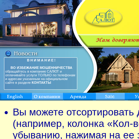
В Н И М А Н И Е !
ВО ИЗБЕЖАНИЕ МОШЕННИЧЕСТВА
обращайтесь в компанию САЛЮТ и
оплачивайте услуги ТОЛЬКО по телефонам
и адресам указанным на официальном
сайте в разделе
КОНТАКТЫ
Вы можете отсортировать 
(например, колонка «Кол-в
убыванию, нажимая на ее 