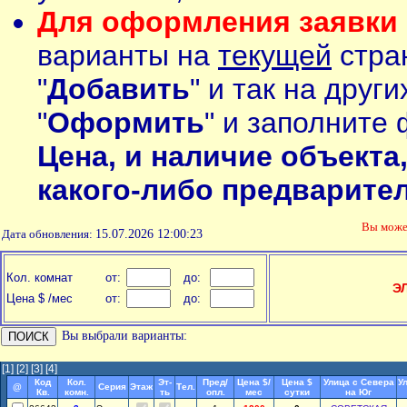
Для оформления заявки 
варианты на
текущей
стран
"
Добавить
" и так на друг
"
Оформить
" и заполните 
Цена, и наличие объекта
какого-либо предварите
Вы мож
Дата обновления:
15.07.2026 12:00:23
Кол. комнат
от:
до:
Э
Цена $ /мес
от:
до:
Вы выбрали варианты:
[1]
[2]
[3]
[4]
Код
Кол.
Эт-
Пред/
Цена $/
Цена $
Улица с Севера
У
@
Серия
Этаж
Тел.
Кв.
комн.
ть
опл.
мес
сутки
на Юг