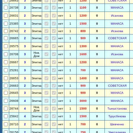
26643
3
Элитка
нет
1
1200
0
СОВЕТСКАЯ
26738
2
Элитка
нет
1
1100
0
МАНАСА
26631
2
Элитка
нет
1
1200
0
Исанова
25385
3
Элитка
нет
1
1500
0
МАНАСА
26742
2
Элитка
нет
1
800
0
Исанова
26665
2
Элитка
нет
1
900
0
СОВЕТСКАЯ
26575
3
Элитка
нет
1
1300
0
МАНАСА
Нов.
26708
3
нет
1
1600
0
Исанова
Дом
26667
3
Элитка
нет
1
1200
0
МАНАСА
25281
3
Элитка
нет
1
700
0
МАНАСА
26653
3
Элитка
нет
1
1400
0
МАНАСА
26663
2
Элитка
нет
1
900
0
СОВЕТСКАЯ
26645
3
Элитка
нет
1
900
0
МАНАСА
26608
4
Элитка
нет
1
3000
0
МАНАСА
Нов.
26744
4
нет
1
1500
0
Тыныстанова
Дом
25842
4
Элитка
нет
1
1500
0
Турусбекова
26710
2
Элитка
нет
1
700
0
Шевченко
26156
2
Элитка
нет
1
750
0
Уметалиева