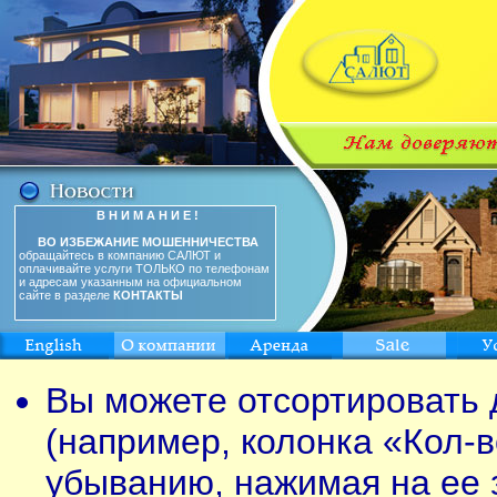
В Н И М А Н И Е !
ВО ИЗБЕЖАНИЕ МОШЕННИЧЕСТВА
обращайтесь в компанию САЛЮТ и
оплачивайте услуги ТОЛЬКО по телефонам
и адресам указанным на официальном
сайте в разделе
КОНТАКТЫ
Вы можете отсортировать 
(например, колонка «Кол-в
убыванию, нажимая на ее 