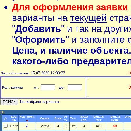
Для оформления заявки 
варианты на
текущей
стран
"
Добавить
" и так на друг
"
Оформить
" и заполните 
Цена, и наличие объекта
какого-либо предварите
Дата обновления:
15.07.2026 12:00:23
П
В
Кол. комнат
от:
до:
Вы выбрали варианты:
[
1
]
Код
Кол. комн.
Эт-
Пред/
Цена $/
Цена $
Ули
@
Серия
Этаж
Тел.
Кв.
ть
опл.
мес
сутки
11635
3
Элитка
3
9
Есть
3
600
60