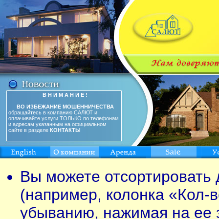
В Н И М А Н И Е !
ВО ИЗБЕЖАНИЕ МОШЕННИЧЕСТВА
обращайтесь в компанию САЛЮТ и
оплачивайте услуги ТОЛЬКО по телефонам
и адресам указанным на официальном
сайте в разделе
КОНТАКТЫ
Вы можете отсортировать 
(например, колонка «Кол-в
убыванию, нажимая на ее 