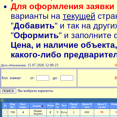
Для оформления заявки 
варианты на
текущей
стран
"
Добавить
" и так на друг
"
Оформить
" и заполните 
Цена, и наличие объекта
какого-либо предварите
Дата обновления:
15.07.2026 12:00:23
П
В
Кол. комнат
от:
до:
Вы выбрали варианты:
[
1
]
Код
Кол.
Эт-
Пред/
Цена $/
Цена $
Улиц
@
Этаж
Тел.
Серия
Кв.
комн.
ть
опл.
мес
сутки
Индив.
738
4
2
5
Есть
1
600
70
У
Кирпич