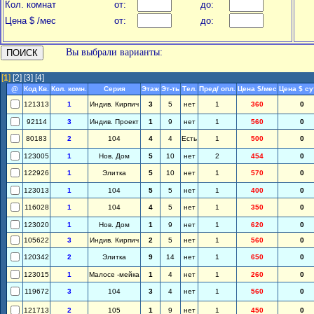
Кол. комнат
от:
до:
Цена $ /мес
от:
до:
Вы выбрали варианты:
[
1
]
[2]
[3]
[4]
@
Код Кв.
Кол. комн.
Серия
Этаж
Эт-ть
Тел.
Пред/ опл.
Цена $/мес
Цена $ су
121313
1
Индив. Кирпич
3
5
нет
1
360
0
92114
3
Индив. Проект
1
9
нет
1
560
0
80183
2
104
4
4
Есть
1
500
0
123005
1
Нов. Дом
5
10
нет
2
454
0
122926
1
Элитка
5
10
нет
1
570
0
123013
1
104
5
5
нет
1
400
0
116028
1
104
4
5
нет
1
350
0
123020
1
Нов. Дом
1
9
нет
1
620
0
105622
3
Индив. Кирпич
2
5
нет
1
560
0
120342
2
Элитка
9
14
нет
1
650
0
123015
1
Малосе -мейка
1
4
нет
1
260
0
119672
3
104
3
4
нет
1
560
0
121713
2
105
1
9
нет
1
450
0