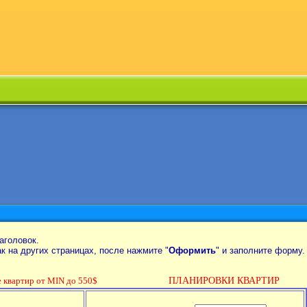
аголовок.
так на других страницах, после нажмите "
Оформить
" и заполните форму.
вартир от MIN до 550$
ПЛАНИРОВКИ КВАРТИР