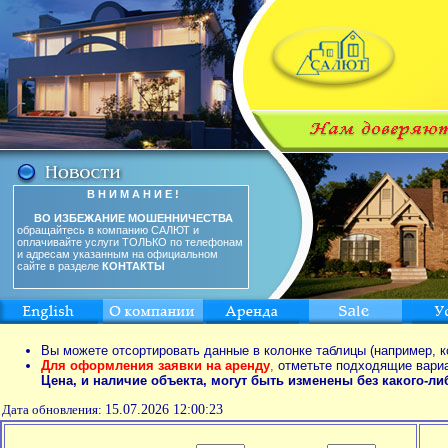
В Н И М А Н И Е !
ВО ИЗБЕЖАНИЕ МОШЕННИЧЕСТВА
обращайтесь в компанию САЛЮТ и
оплачивайте услуги ТОЛЬКО по телефонам
и адресам указанным на официальном
сайте в разделе
КОНТАКТЫ
Вы можете отсортировать данные в колонке таблицы (например, к
Для оформления заявки на аренду
,
отметьте подходящие вари
Цена, и наличие объекта, могут быть изменены без какого-л
Дата обновления:
15.07.2026 12:00:23