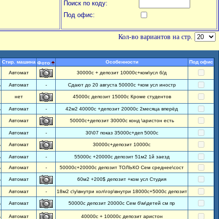
Поиск по коду:
Под офис:
Кол-во вариантов на стр.
Стир. машина
Особенности
Под офис
Фото
Автомат
30000с + депозит 10000с+ком\усл б/д
ь
Автомат
-
Сдают до 20 августа 50000с +ком усл иностр
нет
45000с депозит 15000с Кроме студентов
ь
Автомат
-
42м2 40000с +депозит 20000с 2месяца вперёд
Автомат
50000с+депозит 30000с конд \аристон есть
Автомат
-
30\07 показ 35000с+деп 5000с
ь
Автомат
30000с+депозит 10000с
ь
Автомат
-
55000с +20000с депозит 51м2 1й заезд
ь
Автомат
-
50000с+20000с депозит ТОЛЬКО Сем среднее\сост
ь
Автомат
60м2 +200$ депозит +ком усл Студия
Автомат
-
18м2 с\у\внутри хол\гор\внутри 18000с+5000с депозит
ь
Автомат
50000с депозит 20000с Сем б\м\детей см пр
ь
Автомат
40000с + 10000с депозит аристон