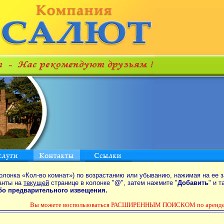
олонка «Кол-во комнат») по возрастанию или убыванию, нажимая на ее з
анты на
текущей
странице в колонке "
@
", затем нажмите "
Добавить
" и 
ибо предварительного извещения.
Вы можете воспользоваться РАСШИРЕННЫМ ПОИСКОМ по аренде к