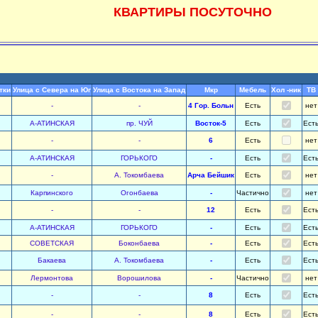
КВАРТИРЫ ПОСУТОЧНО
тки
Улица с Севера на Юг
Улица с Востока на Запад
Мкр
Мебель
Хол -ник
ТВ
-
-
4 Гор. Больн
Есть
нет
А-АТИНСКАЯ
пр. ЧУЙ
Восток-5
Есть
Ест
-
-
6
Есть
нет
А-АТИНСКАЯ
ГОРЬКОГО
-
Есть
Ест
-
А. Токомбаева
Арча Бейшик
Есть
нет
Карпинского
Огонбаева
-
Частично
нет
-
-
12
Есть
Ест
А-АТИНСКАЯ
ГОРЬКОГО
-
Есть
Ест
СОВЕТСКАЯ
Боконбаева
-
Есть
Ест
Бакаева
А. Токомбаева
-
Есть
Ест
Лермонтова
Ворошилова
-
Частично
нет
-
-
8
Есть
Ест
-
-
8
Есть
Ест