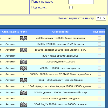
Поиск по коду:
Под офис:
Кол-во вариантов на стр.
В
Стир. машина
Фото
Особенности
Под офис
т
нет
45000с депозит 15000с Кроме студентов
ть
Автомат
-
55000с +20000с депозит 51м2 1й заезд
т
Автомат
50000с+депозит 30000с конд \аристон есть
т
Автомат
-
30\07 показ 35000с+деп 5000с
ть
Автомат
30000с+депозит 10000с
ть
Автомат
40000с + 10000с депозит аристон
ть
Автомат
-
50000с+20000с депозит ТОЛЬКО Сем среднее\сост
ть
Автомат
60м2 +200$ депозит +ком усл Студия
т
Автомат
-
18м2 с\у\внутри хол\гор\внутри 18000с+5000с депозит
ть
Автомат
50000с депозит 20000с Сем б\м\детей см пр
ть
Автомат
-
35000с+10000с депозит конд/пост
ть
Автомат
35м2 б/д 2ч 40000с депозит 10000с+ком\усл