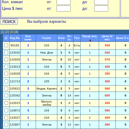
Кол. комнат
от:
до:
Цена $ /мес
от:
до:
Вы выбрали варианты:
[1]
[2]
[
3
]
[4]
Кол.
Эт-
Пред/ опл.
Цена $/
@
Код Кв.
Серия
Этаж
Тел.
Цена $ с
комн.
ть
мес
80183
2
104
4
4
Есть
1
500
0
123020
1
Нов. Дом
1
9
нет
1
620
0
122926
1
Элитка
5
10
нет
1
570
0
123013
1
104
5
5
нет
1
400
0
116028
1
104
4
5
нет
1
350
0
121713
2
105
1
9
нет
1
450
0
105622
3
Индив. Кирпич
2
5
нет
1
560
0
120342
2
Элитка
9
14
нет
1
650
0
Малосе
123015
1
1
4
нет
1
260
0
-мейка
119672
3
104
3
4
нет
1
560
0
123027
1
104
4
4
нет
1
400
0
122807
1
Элитка
3
12
нет
1
450
0