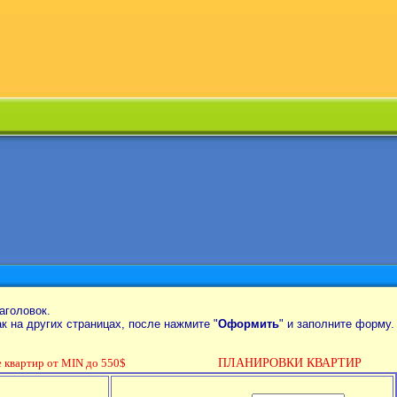
аголовок.
так на других страницах, после нажмите "
Оформить
" и заполните форму.
вартир от MIN до 550$
ПЛАНИРОВКИ КВАРТИР