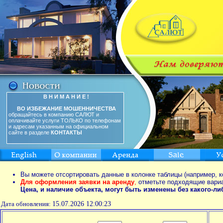
В Н И М А Н И Е !
ВО ИЗБЕЖАНИЕ МОШЕННИЧЕСТВА
обращайтесь в компанию САЛЮТ и
оплачивайте услуги ТОЛЬКО по телефонам
и адресам указанным на официальном
сайте в разделе
КОНТАКТЫ
Вы можете отсортировать данные в колонке таблицы (например, к
Для оформления заявки на аренду
,
отметьте подходящие вари
Цена, и наличие объекта, могут быть изменены без какого-л
Дата обновления:
15.07.2026 12:00:23