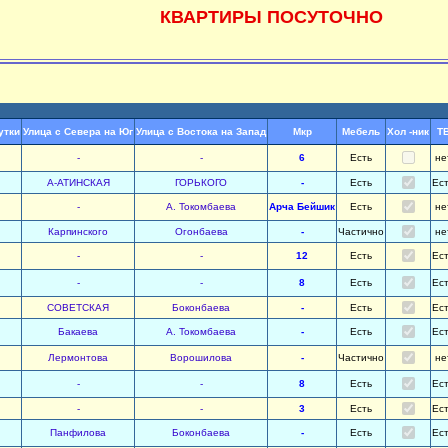
КВАРТИРЫ ПОСУТОЧНО
утки
Улица с Севера на Юг
Улица с Востока на Запад
Мкр
Мебель
Хол -ник
Т
-
-
6
Есть
не
А-АТИНСКАЯ
ГОРЬКОГО
-
Есть
Ес
-
А. Токомбаева
Арча Бейшик
Есть
не
Карпинского
Огонбаева
-
Частично
не
-
-
12
Есть
Ес
-
-
8
Есть
Ес
СОВЕТСКАЯ
Боконбаева
-
Есть
Ес
Бакаева
А. Токомбаева
-
Есть
Ес
Лермонтова
Ворошилова
-
Частично
не
-
-
8
Есть
Ес
-
-
3
Есть
Ес
Панфилова
Боконбаева
-
Есть
Ес