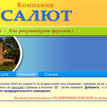
олонка «Кол-во комнат») по возрастанию или убыванию, нажимая на ее з
анты на
текущей
странице в колонке "
@
", затем нажмите "
Добавить
" и 
ибо предварительного извещения.
Вы можете воспользоваться РАСШИРЕННЫМ ПОИСКОМ по аренде к