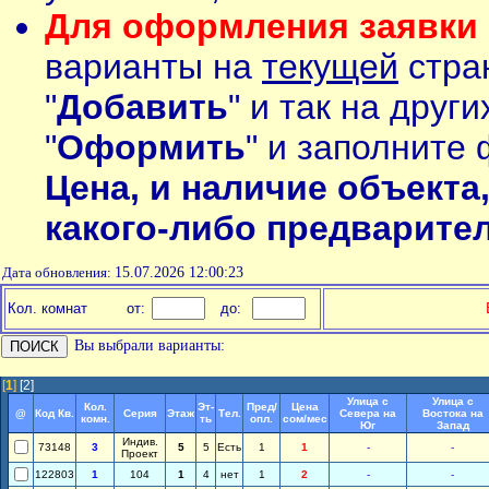
Для оформления заявки 
варианты на
текущей
стран
"
Добавить
" и так на друг
"
Оформить
" и заполните 
Цена, и наличие объекта
какого-либо предварите
Дата обновления:
15.07.2026 12:00:23
Кол. комнат
от:
до:
Вы выбрали варианты:
[
1
]
[2]
Улица с
Улица с
Кол.
Эт-
Пред/
Цена
@
Код Кв.
Серия
Этаж
Тел.
Севера на
Востока на
комн.
ть
опл.
сом/мес
Юг
Запад
Индив.
73148
3
5
5
Есть
1
1
-
-
Проект
122803
1
104
1
4
нет
1
2
-
-