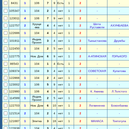
8431
1
106
7
9
Есть
1
2
-
-
105347
1
104
2
4
нет
1
2
-
-
123011
4
106
7
9
нет
1
2
-
-
Хруще
Шота
122757
2
4
4
нет
1
2
АХУНБАЕВА
-вка
Руставели
122686
1
104
4
4
нет
1
2
-
-
Индив.
101911
1
3
4
нет
1
2
Тыныстанова
Дружбы
Проект
122450
1
104
2
5
нет
1
2
-
-
122775
1
Нов. Дом
6
9
нет
1
2
А-АТИНСКАЯ
ГОРЬКОГО
86543
1
104
1
4
Есть
1
2
-
-
109374
1
104
3
4
нет
1
2
СОВЕТСКАЯ
Кулатова
122866
1
104
2
4
нет
1
2
-
-
123002
1
106
5
9
нет
1
2
-
-
122980
1
106
4
9
нет
1
2
К. Акиева
Л.Толстого
Индив.
114589
1
2
5
нет
1
2
-
-
Проект
122703
1
Нов. Дом
6
10
нет
1
2
Логвиненко
Боконбаева
121514
2
104
2
4
нет
1
2
-
-
121687
1
Элитка
3
16
нет
1
2
МАНАСА
Токтогула
122638
1
104
3
4
нет
1
2
-
-