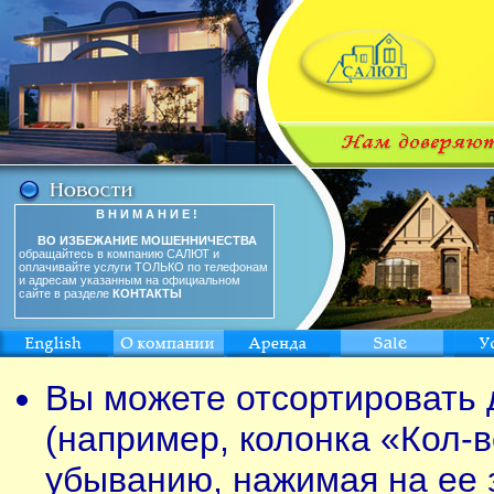
В Н И М А Н И Е !
ВО ИЗБЕЖАНИЕ МОШЕННИЧЕСТВА
обращайтесь в компанию САЛЮТ и
оплачивайте услуги ТОЛЬКО по телефонам
и адресам указанным на официальном
сайте в разделе
КОНТАКТЫ
Вы можете отсортировать 
(например, колонка «Кол-в
убыванию, нажимая на ее 