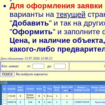
Для оформления заявки 
варианты на
текущей
стран
"
Добавить
" и так на друг
"
Оформить
" и заполните 
Цена, и наличие объекта
какого-либо предварите
Дата обновления:
15.07.2026 12:00:23
Кол. комнат
от:
до:
Вы выбрали варианты:
[
1
]
[2]
Цена сом/
Кол.
Эт-
Пред/
Улица с
Улица с Вос
@
Код Кв.
Серия
Этаж
Тел.
комн.
ть
опл.
Севера на Юг
на Запа
мес
Индив.
73148
3
5
5
Есть
1
1
-
-
Проект
109374
1
104
3
4
нет
1
2
СОВЕТСКАЯ
Кулатов