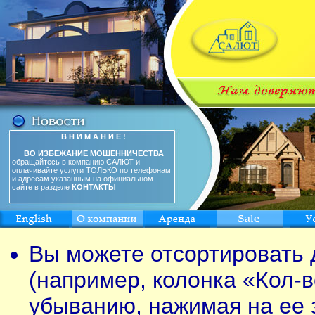
В Н И М А Н И Е !
ВО ИЗБЕЖАНИЕ МОШЕННИЧЕСТВА
обращайтесь в компанию САЛЮТ и
оплачивайте услуги ТОЛЬКО по телефонам
и адресам указанным на официальном
сайте в разделе
КОНТАКТЫ
Вы можете отсортировать 
(например, колонка «Кол-в
убыванию, нажимая на ее 