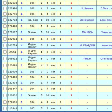
122638
1
104
3
4
нет
1
2
-
-
122980
1
106
4
9
нет
1
2
К. Акиева
Л.Толсто
122746
1
104
1
4
нет
1
2
-
-
122703
1
Нов. Дом
6
10
нет
1
2
Логвиненко
Боконбае
122428
1
104
1
4
нет
1
2
-
-
121687
1
Элитка
3
16
нет
1
2
МАНАСА
Токтогул
122904
1
105
1
5
нет
1
2
-
-
Индив.
100779
4
5
7
нет
1
2
М. ГВАРДИЯ
Киевска
Проект
Индив.
99851
1
5
5
нет
2
2
-
-
Кирпич
Индив.
106992
3
5
9
нет
1
2
Гоголя
Огонбае
Кирпич
Индив.
120698
1
4
4
нет
1
2
-
-
Проект
123009
1
105
7
9
нет
1
2
-
-
122420
1
104
3
4
нет
1
2
-
-
122803
1
104
1
4
нет
1
2
-
-
105347
1
104
2
4
нет
1
2
-
-
122602
1
Элитка
5
10
нет
1
2
-
-
122686
1
104
4
4
нет
1
2
-
-
113843
1
105
5
9
нет
1
2
-
-