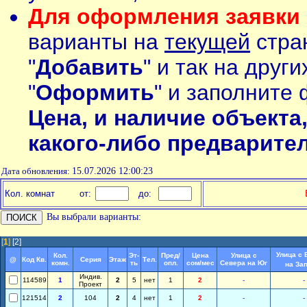
Для оформления заявки 
варианты на
текущей
стран
"
Добавить
" и так на друг
"
Оформить
" и заполните 
Цена, и наличие объекта
какого-либо предварите
Дата обновления:
15.07.2026 12:00:23
Кол. комнат
от:
до:
Вы выбрали варианты:
[
1
]
[2]
Улица с 
Кол.
Эт-
Пред/
Цена
Улица с
@
Код Кв.
Серия
Этаж
Тел.
комн.
ть
опл.
сом/мес
Севера на Юг
на За
Индив.
114589
1
2
5
нет
1
2
-
-
Проект
121514
2
104
2
4
нет
1
2
-
-