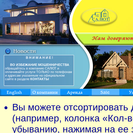
В Н И М А Н И Е !
ВО ИЗБЕЖАНИЕ МОШЕННИЧЕСТВА
обращайтесь в компанию САЛЮТ и
оплачивайте услуги ТОЛЬКО по телефонам
и адресам указанным на официальном
сайте в разделе
КОНТАКТЫ
Вы можете отсортировать 
(например, колонка «Кол-в
убыванию, нажимая на ее 