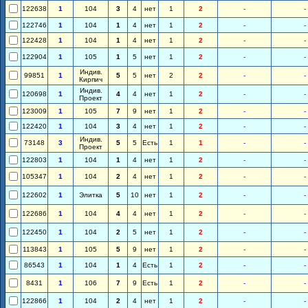
122638
1
104
3
4
нет
1
2
-
-
122746
1
104
1
4
нет
1
2
-
-
122428
1
104
1
4
нет
1
2
-
-
122904
1
105
1
5
нет
1
2
-
-
Индив.
99851
1
5
5
нет
2
2
-
-
Кирпич
Индив.
120698
1
4
4
нет
1
2
-
-
Проект
123009
1
105
7
9
нет
1
2
-
-
122420
1
104
3
4
нет
1
2
-
-
Индив.
73148
3
5
5
Есть
1
1
-
-
Проект
122803
1
104
1
4
нет
1
2
-
-
105347
1
104
2
4
нет
1
2
-
-
122602
1
Элитка
5
10
нет
1
2
-
-
122686
1
104
4
4
нет
1
2
-
-
122450
1
104
2
5
нет
1
2
-
-
113843
1
105
5
9
нет
1
2
-
-
86543
1
104
1
4
Есть
1
2
-
-
8431
1
106
7
9
Есть
1
2
-
-
122866
1
104
2
4
нет
1
2
-
-