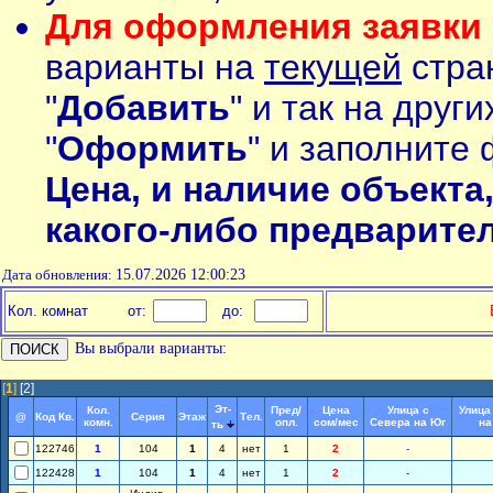
Для оформления заявки 
варианты на
текущей
стран
"
Добавить
" и так на друг
"
Оформить
" и заполните 
Цена, и наличие объекта
какого-либо предварите
Дата обновления:
15.07.2026 12:00:23
Кол. комнат
от:
до:
Вы выбрали варианты:
[
1
]
[2]
Эт-
Кол.
Пред/
Цена
Улица с
Улица
@
Код Кв.
Серия
Этаж
Тел.
комн.
опл.
сом/мес
Севера на Юг
на
ть
122746
1
104
1
4
нет
1
2
-
122428
1
104
1
4
нет
1
2
-