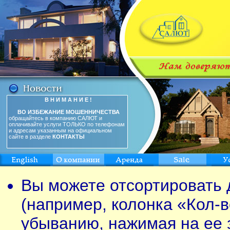
В Н И М А Н И Е !
ВО ИЗБЕЖАНИЕ МОШЕННИЧЕСТВА
обращайтесь в компанию САЛЮТ и
оплачивайте услуги ТОЛЬКО по телефонам
и адресам указанным на официальном
сайте в разделе
КОНТАКТЫ
Вы можете отсортировать 
(например, колонка «Кол-в
убыванию, нажимая на ее 