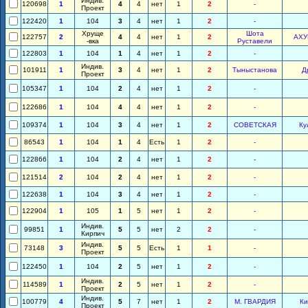
Индив.
120698
1
4
4
нет
1
2
-
Проект
122420
1
104
3
4
нет
1
2
-
Хруще
Шота
122757
2
4
4
нет
1
2
АХУ
-вка
Руставели
122803
1
104
1
4
нет
1
2
-
Индив.
101911
1
3
4
нет
1
2
Тыныстанова
Д
Проект
105347
1
104
2
4
нет
1
2
-
122686
1
104
4
4
нет
1
2
-
109374
1
104
3
4
нет
1
2
СОВЕТСКАЯ
Ку
86543
1
104
1
4
Есть
1
2
-
122866
1
104
2
4
нет
1
2
-
121514
2
104
2
4
нет
1
2
-
122638
1
104
3
4
нет
1
2
-
122904
1
105
1
5
нет
1
2
-
Индив.
99851
1
5
5
нет
2
2
-
Кирпич
Индив.
73148
3
5
5
Есть
1
1
-
Проект
122450
1
104
2
5
нет
1
2
-
Индив.
114589
1
2
5
нет
1
2
-
Проект
Индив.
100779
4
5
7
нет
1
2
М. ГВАРДИЯ
Ки
Проект