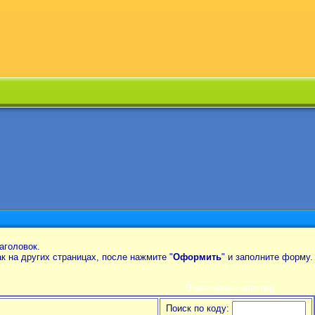
аголовок.
так на других страницах, после нажмите "
Оформить
" и заполните форму.
Планировки квартир
Поиск по коду: