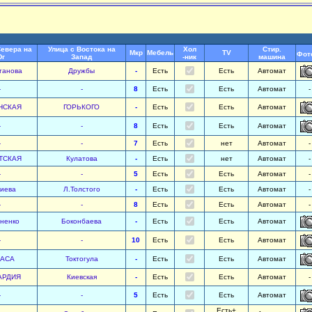
Севера на
Улица с Востока на
Хол
Стир.
Мкр
Мебель
TV
Фот
г
Запад
-ник
машина
танова
Дружбы
-
Есть
Есть
Автомат
-
-
8
Есть
Есть
Автомат
-
НСКАЯ
ГОРЬКОГО
-
Есть
Есть
Автомат
-
-
8
Есть
Есть
Автомат
-
-
7
Есть
нет
Автомат
-
ТСКАЯ
Кулатова
-
Есть
нет
Автомат
-
-
-
5
Есть
Есть
Автомат
-
киева
Л.Толстого
-
Есть
Есть
Автомат
-
-
-
8
Есть
Есть
Автомат
-
ненко
Боконбаева
-
Есть
Есть
Автомат
-
-
10
Есть
Есть
Автомат
АСА
Токтогула
-
Есть
Есть
Автомат
АРДИЯ
Киевская
-
Есть
Есть
Автомат
-
-
-
5
Есть
Есть
Автомат
Есть+