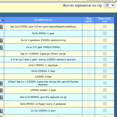
Кол-во вариантов на стр.
Под
Под -селе
Особенности
о
офис
-ние
3кв 1к=21500с для 1\2чел для парней\дев\семейных
5к/2к 8000с 1 дев
2к-1к 1 дев/жен 15000с ком/усл/отд
2к-1к 1/2 дев 7000с/15000с
3кв 1к =14000с 1дев до 25лет см пр
в 3 кв сд-1 ком 1 дев \ женщ 12000с ком\усл внутри
1к/1к 15000с 1 пар/муж
2к/1к 20000с 1 пар
12000с 1/2кв
100м2 3кв 1к = 22000с 1дев или женщ без детей Кроме
мужчин
15000с живет 1 муж
3кв 1сп=35000с для 3\х парней см пр
4к/1к 8000с 1к будут жить 3 девушки
1к /1к 13000с 1 жен