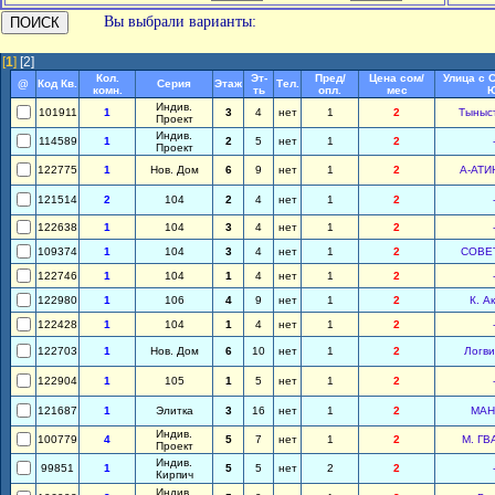
Вы выбрали варианты:
[
1
]
[2]
Кол.
Эт-
Пред/
Цена сом/
Улица с 
@
Код Кв.
Серия
Этаж
Тел.
комн.
ть
опл.
мес
Ю
Индив.
101911
1
3
4
нет
1
2
Тыныс
Проект
Индив.
114589
1
2
5
нет
1
2
Проект
122775
1
Нов. Дом
6
9
нет
1
2
А-АТИ
121514
2
104
2
4
нет
1
2
122638
1
104
3
4
нет
1
2
109374
1
104
3
4
нет
1
2
СОВЕ
122746
1
104
1
4
нет
1
2
122980
1
106
4
9
нет
1
2
К. А
122428
1
104
1
4
нет
1
2
122703
1
Нов. Дом
6
10
нет
1
2
Логви
122904
1
105
1
5
нет
1
2
121687
1
Элитка
3
16
нет
1
2
МАН
Индив.
100779
4
5
7
нет
1
2
М. ГВ
Проект
Индив.
99851
1
5
5
нет
2
2
Кирпич
Индив.