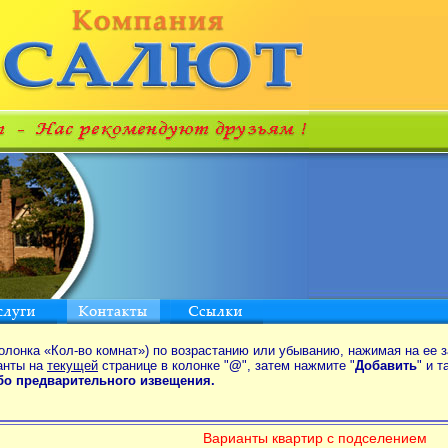
олонка «Кол-во комнат») по возрастанию или убыванию, нажимая на ее з
анты на
текущей
странице в колонке "
@
", затем нажмите "
Добавить
" и 
ибо предварительного извещения.
Варианты квартир с подселением