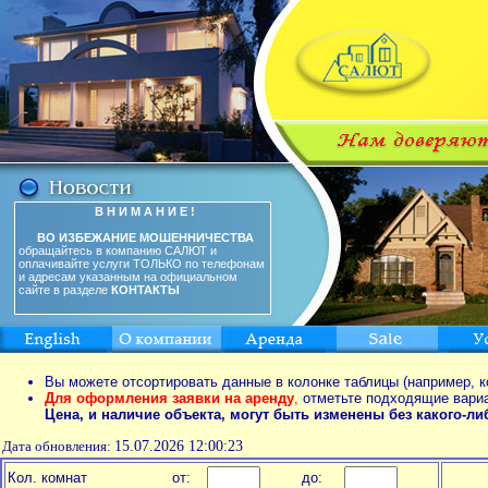
В Н И М А Н И Е !
ВО ИЗБЕЖАНИЕ МОШЕННИЧЕСТВА
обращайтесь в компанию САЛЮТ и
оплачивайте услуги ТОЛЬКО по телефонам
и адресам указанным на официальном
сайте в разделе
КОНТАКТЫ
Вы можете отсортировать данные в колонке таблицы (например, к
Для оформления заявки на аренду
,
отметьте подходящие вари
Цена, и наличие объекта, могут быть изменены без какого-л
Дата обновления:
15.07.2026 12:00:23
Кол. комнат
от:
до: