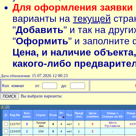
Для оформления заявки 
варианты на
текущей
стран
"
Добавить
" и так на друг
"
Оформить
" и заполните 
Цена, и наличие объекта
какого-либо предварите
Дата обновления:
15.07.2026 12:00:23
Кол. комнат
от:
до:
Вы выбрали варианты:
[
1
]
[2]
Эт-
Кол.
Пред/
Цена
Улица с
Улица
@
Код Кв.
Серия
Этаж
Тел.
комн.
опл.
сом/мес
Севера на Юг
на
ть
Хруще
Шота
122757
2
4
4
нет
1
2
АХУ
-вка
Руставели
122420
1
104
3
4
нет
1
2
-