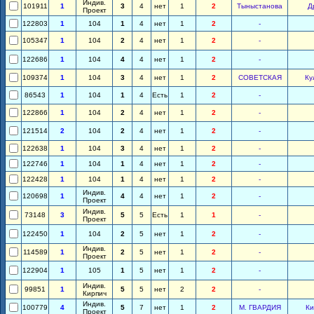
Индив.
101911
1
3
4
нет
1
2
Тыныстанова
Д
Проект
122803
1
104
1
4
нет
1
2
-
105347
1
104
2
4
нет
1
2
-
122686
1
104
4
4
нет
1
2
-
109374
1
104
3
4
нет
1
2
СОВЕТСКАЯ
Ку
86543
1
104
1
4
Есть
1
2
-
122866
1
104
2
4
нет
1
2
-
121514
2
104
2
4
нет
1
2
-
122638
1
104
3
4
нет
1
2
-
122746
1
104
1
4
нет
1
2
-
122428
1
104
1
4
нет
1
2
-
Индив.
120698
1
4
4
нет
1
2
-
Проект
Индив.
73148
3
5
5
Есть
1
1
-
Проект
122450
1
104
2
5
нет
1
2
-
Индив.
114589
1
2
5
нет
1
2
-
Проект
122904
1
105
1
5
нет
1
2
-
Индив.
99851
1
5
5
нет
2
2
-
Кирпич
Индив.
100779
4
5
7
нет
1
2
М. ГВАРДИЯ
Ки
Проект