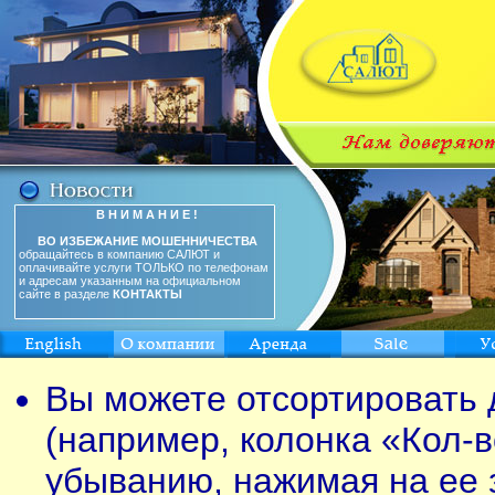
В Н И М А Н И Е !
ВО ИЗБЕЖАНИЕ МОШЕННИЧЕСТВА
обращайтесь в компанию САЛЮТ и
оплачивайте услуги ТОЛЬКО по телефонам
и адресам указанным на официальном
сайте в разделе
КОНТАКТЫ
Вы можете отсортировать 
(например, колонка «Кол-в
убыванию, нажимая на ее 