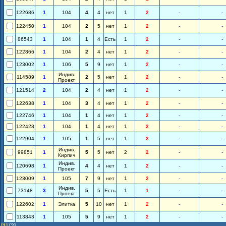
122686
1
104
4
4
нет
1
2
-
-
122450
1
104
2
5
нет
1
2
-
-
86543
1
104
1
4
Есть
1
2
-
-
122866
1
104
2
4
нет
1
2
-
-
123002
1
106
5
9
нет
1
2
-
-
Индив.
114589
1
2
5
нет
1
2
-
-
Проект
121514
2
104
2
4
нет
1
2
-
-
122638
1
104
3
4
нет
1
2
-
-
122746
1
104
1
4
нет
1
2
-
-
122428
1
104
1
4
нет
1
2
-
-
122904
1
105
1
5
нет
1
2
-
-
Индив.
99851
1
5
5
нет
2
2
-
-
Кирпич
Индив.
120698
1
4
4
нет
1
2
-
-
Проект
123009
1
105
7
9
нет
1
2
-
-
Индив.
73148
3
5
5
Есть
1
1
-
-
Проект
122602
1
Элитка
5
10
нет
1
2
-
-
113843
1
105
5
9
нет
1
2
-
-