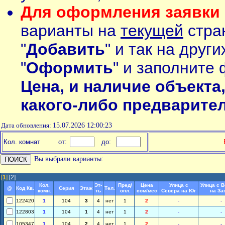
Для оформления заявки 
варианты на
текущей
стран
"
Добавить
" и так на друг
"
Оформить
" и заполните 
Цена, и наличие объекта
какого-либо предварите
Дата обновления:
15.07.2026 12:00:23
Кол. комнат
от:
до:
Вы выбрали варианты:
[
1
]
[2]
Кол.
Эт-
Пред/
Цена
Улица с
Улица с 
@
Код Кв.
Серия
Этаж
Тел.
комн.
ть
опл.
сом/мес
Севера на Юг
на За
122420
1
104
3
4
нет
1
2
-
-
122803
1
104
1
4
нет
1
2
-
-
105347
1
104
2
4
нет
1
2
-
-