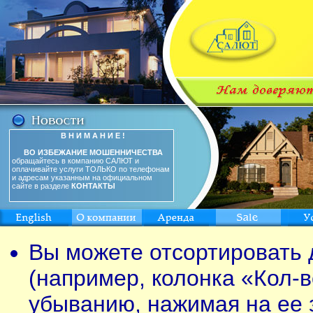
В Н И М А Н И Е !
ВО ИЗБЕЖАНИЕ МОШЕННИЧЕСТВА
обращайтесь в компанию САЛЮТ и
оплачивайте услуги ТОЛЬКО по телефонам
и адресам указанным на официальном
сайте в разделе
КОНТАКТЫ
Вы можете отсортировать 
(например, колонка «Кол-в
убыванию, нажимая на ее 