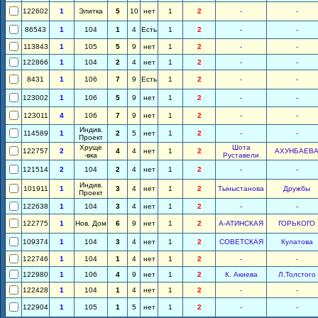
122602
1
Элитка
5
10
нет
1
2
-
-
86543
1
104
1
4
Есть
1
2
-
-
113843
1
105
5
9
нет
1
2
-
-
122866
1
104
2
4
нет
1
2
-
-
8431
1
106
7
9
Есть
1
2
-
-
123002
1
106
5
9
нет
1
2
-
-
123011
4
106
7
9
нет
1
2
-
-
Индив.
114589
1
2
5
нет
1
2
-
-
Проект
Хруще
Шота
122757
2
4
4
нет
1
2
АХУНБАЕВ
-вка
Руставели
121514
2
104
2
4
нет
1
2
-
-
Индив.
101911
1
3
4
нет
1
2
Тыныстанова
Дружбы
Проект
122638
1
104
3
4
нет
1
2
-
-
122775
1
Нов. Дом
6
9
нет
1
2
А-АТИНСКАЯ
ГОРЬКОГО
109374
1
104
3
4
нет
1
2
СОВЕТСКАЯ
Кулатова
122746
1
104
1
4
нет
1
2
-
-
122980
1
106
4
9
нет
1
2
К. Акиева
Л.Толстого
122428
1
104
1
4
нет
1
2
-
-
122904
1
105
1
5
нет
1
2
-
-