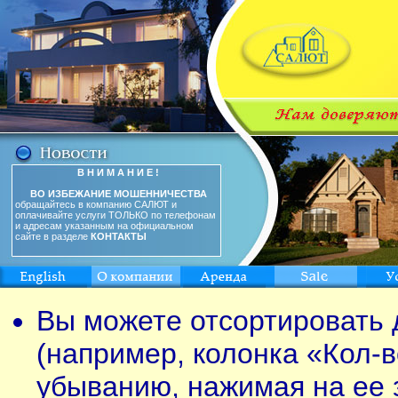
В Н И М А Н И Е !
ВО ИЗБЕЖАНИЕ МОШЕННИЧЕСТВА
обращайтесь в компанию САЛЮТ и
оплачивайте услуги ТОЛЬКО по телефонам
и адресам указанным на официальном
сайте в разделе
КОНТАКТЫ
Вы можете отсортировать 
(например, колонка «Кол-в
убыванию, нажимая на ее 