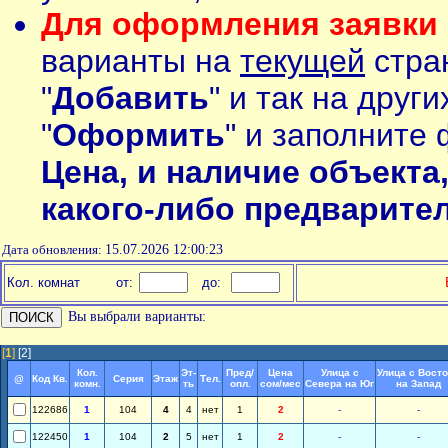
Для оформления заявки 
варианты на
текущей
стран
"
Добавить
" и так на друг
"
Оформить
" и заполните 
Цена, и наличие объекта
какого-либо предварите
Дата обновления:
15.07.2026 12:00:23
Кол. комнат
от:
до:
Вы выбрали варианты:
[
1
]
[2]
Кол.
Эт-
Пред/
Цена
Улица с
Улица с Вост
@
Код Кв.
Серия
Этаж
Тел.
комн.
ть
опл.
сом/мес
Севера на Юг
на Запад
122686
1
104
4
4
нет
1
2
-
-
122450
1
104
2
5
нет
1
2
-
-