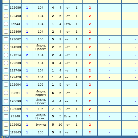
122686
1
104
4
4
нет
1
2
-
-
122450
1
104
2
5
нет
1
2
-
-
86543
1
104
1
4
Есть
1
2
-
-
122866
1
104
2
4
нет
1
2
-
-
123002
1
106
5
9
нет
1
2
-
-
Индив.
114589
1
2
5
нет
1
2
-
-
Проект
121514
2
104
2
4
нет
1
2
-
-
122638
1
104
3
4
нет
1
2
-
-
122746
1
104
1
4
нет
1
2
-
-
122428
1
104
1
4
нет
1
2
-
-
122904
1
105
1
5
нет
1
2
-
-
Индив.
99851
1
5
5
нет
2
2
-
-
Кирпич
Индив.
120698
1
4
4
нет
1
2
-
-
Проект
123009
1
105
7
9
нет
1
2
-
-
Индив.
73148
3
5
5
Есть
1
1
-
-
Проект
122602
1
Элитка
5
10
нет
1
2
-
-
113843
1
105
5
9
нет
1
2
-
-