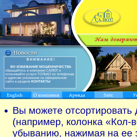
В Н И М А Н И Е !
ВО ИЗБЕЖАНИЕ МОШЕННИЧЕСТВА
обращайтесь в компанию САЛЮТ и
оплачивайте услуги ТОЛЬКО по телефонам
и адресам указанным на официальном
сайте в разделе
КОНТАКТЫ
Вы можете отсортировать 
(например, колонка «Кол-в
убыванию, нажимая на ее 