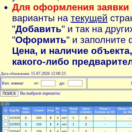
Для оформления заявки 
варианты на
текущей
стран
"
Добавить
" и так на друг
"
Оформить
" и заполните 
Цена, и наличие объекта
какого-либо предварите
Дата обновления:
15.07.2026 12:00:23
Кол. комнат
от:
до:
Вы выбрали варианты:
[
1
]
[2]
Кол.
Эт-
Пред/
Цена
Улица с
Улица с 
@
Код Кв.
Серия
Этаж
Тел.
комн.
ть
опл.
сом/мес
Севера на Юг
на За
122420
1
104
3
4
нет
1
2
-
-
122803
1
104
1
4
нет
1
2
-
-
105347
1
104
2
4
нет
1
2
-
-