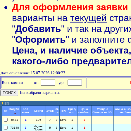
Для оформления заявки 
варианты на
текущей
стран
"
Добавить
" и так на друг
"
Оформить
" и заполните 
Цена, и наличие объекта
какого-либо предварите
Дата обновления:
15.07.2026 12:00:23
Кол. комнат
от:
до:
Вы выбрали варианты:
[
1
]
[2]
Код Кв.
Кол.
Эт-
Пред/
Цена
Улица с
Улица с Во
@
Серия
Этаж
Тел.
комн.
ть
опл.
сом/мес
Севера на Юг
на Зап
8431
1
106
7
9
Есть
1
2
-
-
Индив.
73148
3
5
5
Есть
1
1
-
-
Проект