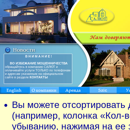
В Н И М А Н И Е !
ВО ИЗБЕЖАНИЕ МОШЕННИЧЕСТВА
обращайтесь в компанию САЛЮТ и
оплачивайте услуги ТОЛЬКО по телефонам
и адресам указанным на официальном
сайте в разделе
КОНТАКТЫ
Вы можете отсортировать 
(например, колонка «Кол-в
убыванию, нажимая на ее 