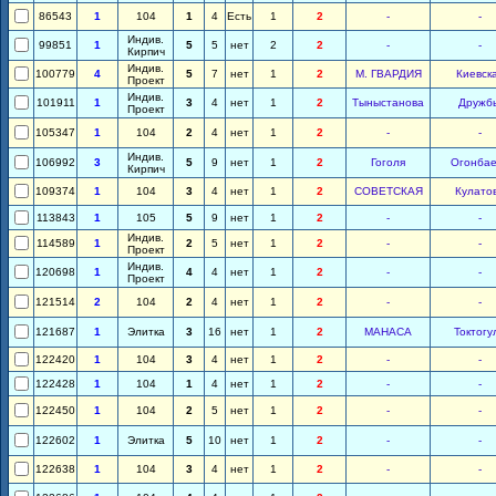
86543
1
104
1
4
Есть
1
2
-
-
Индив.
99851
1
5
5
нет
2
2
-
-
Кирпич
Индив.
100779
4
5
7
нет
1
2
М. ГВАРДИЯ
Киевск
Проект
Индив.
101911
1
3
4
нет
1
2
Тыныстанова
Дружб
Проект
105347
1
104
2
4
нет
1
2
-
-
Индив.
106992
3
5
9
нет
1
2
Гоголя
Огонбае
Кирпич
109374
1
104
3
4
нет
1
2
СОВЕТСКАЯ
Кулато
113843
1
105
5
9
нет
1
2
-
-
Индив.
114589
1
2
5
нет
1
2
-
-
Проект
Индив.
120698
1
4
4
нет
1
2
-
-
Проект
121514
2
104
2
4
нет
1
2
-
-
121687
1
Элитка
3
16
нет
1
2
МАНАСА
Токтогу
122420
1
104
3
4
нет
1
2
-
-
122428
1
104
1
4
нет
1
2
-
-
122450
1
104
2
5
нет
1
2
-
-
122602
1
Элитка
5
10
нет
1
2
-
-
122638
1
104
3
4
нет
1
2
-
-