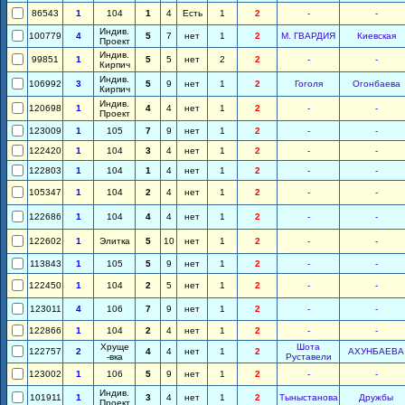
86543
1
104
1
4
Есть
1
2
-
-
Индив.
100779
4
5
7
нет
1
2
М. ГВАРДИЯ
Киевская
Проект
Индив.
99851
1
5
5
нет
2
2
-
-
Кирпич
Индив.
106992
3
5
9
нет
1
2
Гоголя
Огонбаева
Кирпич
Индив.
120698
1
4
4
нет
1
2
-
-
Проект
123009
1
105
7
9
нет
1
2
-
-
122420
1
104
3
4
нет
1
2
-
-
122803
1
104
1
4
нет
1
2
-
-
105347
1
104
2
4
нет
1
2
-
-
122686
1
104
4
4
нет
1
2
-
-
122602
1
Элитка
5
10
нет
1
2
-
-
113843
1
105
5
9
нет
1
2
-
-
122450
1
104
2
5
нет
1
2
-
-
123011
4
106
7
9
нет
1
2
-
-
122866
1
104
2
4
нет
1
2
-
-
Хруще
Шота
122757
2
4
4
нет
1
2
АХУНБАЕВА
-вка
Руставели
123002
1
106
5
9
нет
1
2
-
-
Индив.
101911
1
3
4
нет
1
2
Тыныстанова
Дружбы
Проект