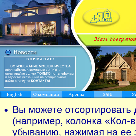
В Н И М А Н И Е !
ВО ИЗБЕЖАНИЕ МОШЕННИЧЕСТВА
обращайтесь в компанию САЛЮТ и
оплачивайте услуги ТОЛЬКО по телефонам
и адресам указанным на официальном
сайте в разделе
КОНТАКТЫ
Вы можете отсортировать 
(например, колонка «Кол-в
убыванию, нажимая на ее 