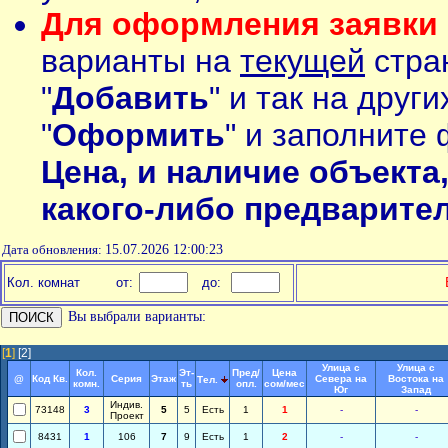
Для оформления заявки 
варианты на
текущей
стран
"
Добавить
" и так на друг
"
Оформить
" и заполните 
Цена, и наличие объекта
какого-либо предварите
Дата обновления:
15.07.2026 12:00:23
Кол. комнат
от:
до:
Вы выбрали варианты:
[
1
]
[2]
Улица с
Улица с
Кол.
Эт-
Пред/
Цена
@
Код Кв.
Серия
Этаж
Севера на
Востока на
Тел.
комн.
ть
опл.
сом/мес
Юг
Запад
Индив.
73148
3
5
5
Есть
1
1
-
-
Проект
8431
1
106
7
9
Есть
1
2
-
-