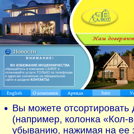
В Н И М А Н И Е !
ВО ИЗБЕЖАНИЕ МОШЕННИЧЕСТВА
обращайтесь в компанию САЛЮТ и
оплачивайте услуги ТОЛЬКО по телефонам
и адресам указанным на официальном
сайте в разделе
КОНТАКТЫ
Вы можете отсортировать 
(например, колонка «Кол-в
убыванию, нажимая на ее 