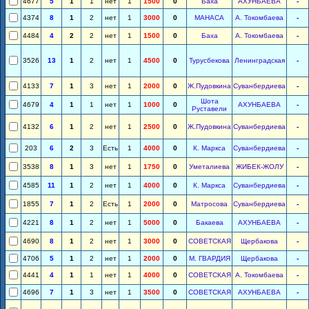
4677
5
1
1
нет
1
1500
0
Баха
АХУНБАЕВА
-
4374
8
1
2
нет
1
3000
0
МАНАСА
А. Токомбаева
-
4484
4
2
2
нет
1
1500
0
Баха
А. Токомбаева
-
3526
13
1
2
нет
1
4500
0
Турусбекова
Ленинградская
-
4133
7
1
3
нет
1
2000
0
Ж.Пудовкина
Суванбердиева
-
Шота
4679
4
1
1
нет
1
1000
0
АХУНБАЕВА
-
Руставели
4132
6
1
2
нет
1
2500
0
Ж.Пудовкина
Суванбердиева
-
203
6
2
3
Есть
1
4000
0
К. Маркса
Суванбердиева
-
3538
8
1
3
нет
1
1750
0
Уметалиева
ЖИБЕК-ЖОЛУ
-
4585
11
1
2
нет
1
4000
0
К. Маркса
Суванбердиева
-
1855
7
1
2
Есть
1
2000
0
Матросова
Суванбердиева
-
4221
8
1
2
нет
1
5000
0
Бакаева
АХУНБАЕВА
-
4690
8
1
2
нет
1
3000
0
СОВЕТСКАЯ
Щербакова
-
4706
5
1
2
нет
1
2000
0
М. ГВАРДИЯ
Щербакова
-
4441
4
1
1
нет
1
4000
0
СОВЕТСКАЯ
А. Токомбаева
-
4696
7
1
3
нет
1
3500
0
СОВЕТСКАЯ
АХУНБАЕВА
-