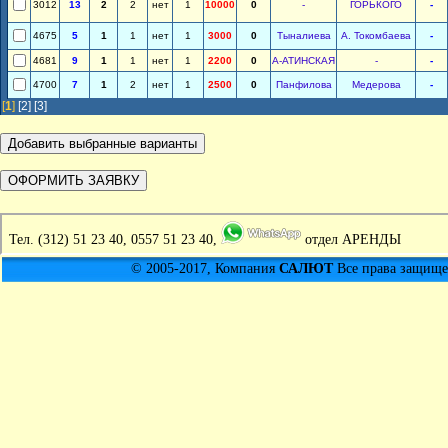
3012
13
2
2
нет
1
10000
0
-
ГОРЬКОГО
-
4675
5
1
1
нет
1
3000
0
Тыналиева
А. Токомбаева
-
4681
9
1
1
нет
1
2200
0
А-АТИНСКАЯ
-
-
4700
7
1
2
нет
1
2500
0
Панфилова
Медерова
-
[
1
]
[2]
[3]
Тел.
(312) 51 23 40, 0557 51 23 40,
отдел АРЕНДЫ
© 2005-2017, Компания
САЛЮТ
Все права защищен