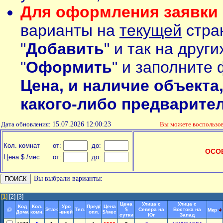
Для оформления заявки 
варианты на
текущей
стран
"
Добавить
" и так на друг
"
Оформить
" и заполните 
Цена, и наличие объекта
какого-либо предварите
Дата обновления:
15.07.2026 12:00:23
Вы можете воспольз
Кол. комнат
от:
до:
ОСО
Цена $ /мес
от:
до:
Вы выбрали варианты:
[
1
]
[2]
[3]
Цена
Улица с
Улица с
Код
Кол.
Уро
Пред/
Цена
@
Этаж
Тел.
$
Севера на
Востока на
Мкр
Дома
комн.
-вней
опл.
$/мес
сутки
Юг
Запад