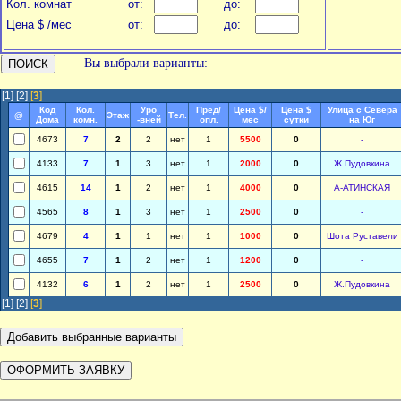
Кол. комнат
от:
до:
Цена $ /мес
от:
до:
Вы выбрали варианты:
[1]
[2]
[
3
]
Код
Кол.
Уро
Пред/
Цена $/
Цена $
Улица с Севера
@
Этаж
Тел.
Дома
комн.
-вней
опл.
мес
сутки
на Юг
4673
7
2
2
нет
1
5500
0
-
4133
7
1
3
нет
1
2000
0
Ж.Пудовкина
4615
14
1
2
нет
1
4000
0
А-АТИНСКАЯ
4565
8
1
3
нет
1
2500
0
-
4679
4
1
1
нет
1
1000
0
Шота Руставели
4655
7
1
2
нет
1
1200
0
-
4132
6
1
2
нет
1
2500
0
Ж.Пудовкина
[1]
[2]
[
3
]