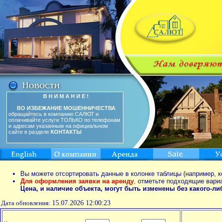
В Н И М А Н И Е !
ВО ИЗБЕЖАНИЕ МОШЕННИЧЕСТВА
обращайтесь в компанию САЛЮТ и
оплачивайте услуги ТОЛЬКО по телефонам
и адресам указанным на официальном
сайте в разделе
КОНТАКТЫ
Вы можете отсортировать данные в колонке таблицы (например, к
Для оформления заявки на аренду
,
отметьте подходящие вари
Цена, и наличие объекта, могут быть изменены без какого-л
Дата обновления:
15.07.2026 12:00:23