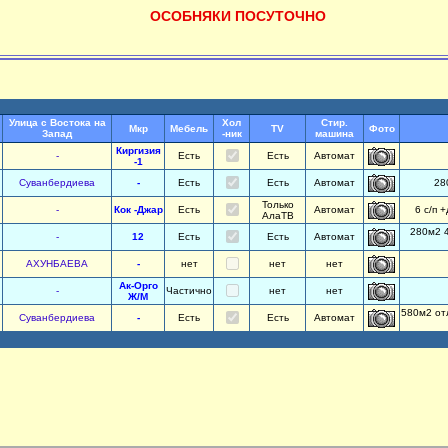
ОСОБНЯКИ ПОСУТОЧНО
Улица с Востока на
Хол
Стир.
Мкр
Мебель
TV
Фото
Запад
-ник
машина
Киргизия
-
Есть
Есть
Автомат
-1
Суванбердиева
-
Есть
Есть
Автомат
28
Только
-
Кок -Джар
Есть
Автомат
6 с/п 
АлаТВ
280м2 4
-
12
Есть
Есть
Автомат
АХУНБАЕВА
-
нет
нет
нет
Ак-Орго
-
Частично
нет
нет
Ж/М
580м2 отл
Суванбердиева
-
Есть
Есть
Автомат