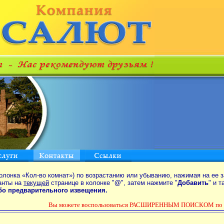
олонка «Кол-во комнат») по возрастанию или убыванию, нажимая на ее з
анты на
текущей
странице в колонке "
@
", затем нажмите "
Добавить
" и 
ибо предварительного извещения.
Вы можете воспользоваться РАСШИРЕННЫМ ПОИСКОМ по ар