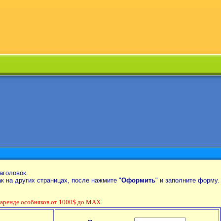
аголовок.
так на других страницах, после нажмите "
Оформить
" и заполните форму.
енде особняков от 1000$ до MAX