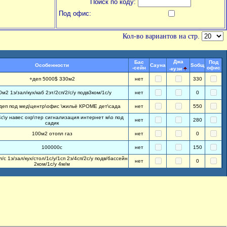
Поиск по коду:
Под офис:
Кол-во вариантов на стр.
Джа
Бас
Под
Особенности
Сауна
Sобщ
-сейн
офис
-кузи
+деп 5000$ 330м2
нет
330
0м2 1э/зал/кух/каб 2эт/2сп/2/с/у подв3ком/1с/у
нет
0
+деп под мед\центр\офис \жильё КРОМЕ дет\сада
нет
550
с\у навес охр\тер сигнализация интернет м\о под
нет
280
садик
100м2 отопл газ
нет
0
100000с
нет
150
/с 1э/зал/кух/стол/1с/у/1сп 2э/4сп/2с/у подв/бассейн
нет
0
2ком/1с/у 4м/м