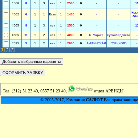
4560
8
1
3
нет
1
2500
0
-
-
1
Кыз
4562
6
1
1
Есть
1
1400
0
-
-
-Ас
4565
8
1
3
нет
1
2500
0
-
-
1
4585
11
1
2
нет
1
4000
0
К. Маркса
Суванбердиева
-
4595
5
1
2
нет
1
2000
0
А-АТИНСКАЯ
ГОРЬКОГО
-
[
1
]
[2]
[3]
Тел.
(312) 51 23 40, 0557 51 23 40,
отдел АРЕНДЫ
© 2005-2017, Компания
САЛЮТ
Все права защищен