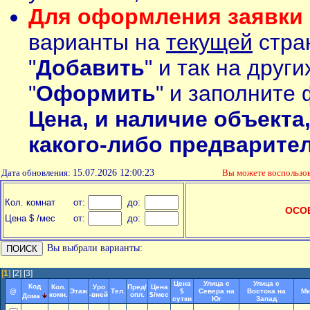
Для оформления заявки 
варианты на
текущей
стран
"
Добавить
" и так на друг
"
Оформить
" и заполните 
Цена, и наличие объекта
какого-либо предварите
Дата обновления:
15.07.2026 12:00:23
Вы можете воспольз
Кол. комнат
от:
до:
ОСО
Цена $ /мес
от:
до:
Вы выбрали варианты:
[
1
]
[2]
[3]
Цена
Улица с
Улица с
Код
Кол.
Уро
Пред/
Цена
@
Этаж
Тел.
$
Севера на
Востока на
Мк
комн.
-вней
опл.
$/мес
Дома
сутки
Юг
Запад