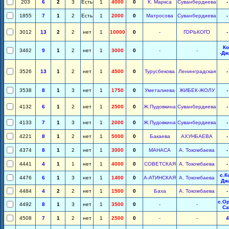
203
6
2
3
Есть
1
4000
0
К. Маркса
Суванбердиева
-
1855
7
1
2
Есть
1
2000
0
Матросова
Суванбердиева
-
3012
13
2
2
нет
1
10000
0
-
ГОРЬКОГО
-
Ко
3462
9
1
2
нет
1
3000
0
-
-
-Дж
3526
13
1
2
нет
1
4500
0
Турусбекова
Ленинградская
-
3538
8
1
3
нет
1
1750
0
Уметалиева
ЖИБЕК-ЖОЛУ
-
4132
6
1
2
нет
1
2500
0
Ж.Пудовкина
Суванбердиева
-
4133
7
1
3
нет
1
2000
0
Ж.Пудовкина
Суванбердиева
-
4221
8
1
2
нет
1
5000
0
Бакаева
АХУНБАЕВА
-
4374
8
1
2
нет
1
3000
0
МАНАСА
А. Токомбаева
-
4441
4
1
1
нет
1
4000
0
СОВЕТСКАЯ
А. Токомбаева
-
с.К
4476
6
1
3
нет
1
1400
0
А-АТИНСКАЯ
А. Токомбаева
Дж
4484
4
2
2
нет
1
1500
0
Баха
А. Токомбаева
-
с.Ор
4492
8
1
3
нет
1
3500
0
-
-
Са
4508
7
1
2
нет
1
2500
0
-
-
4