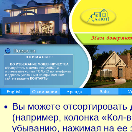
В Н И М А Н И Е !
ВО ИЗБЕЖАНИЕ МОШЕННИЧЕСТВА
обращайтесь в компанию САЛЮТ и
оплачивайте услуги ТОЛЬКО по телефонам
и адресам указанным на официальном
сайте в разделе
КОНТАКТЫ
Вы можете отсортировать 
(например, колонка «Кол-в
убыванию, нажимая на ее 