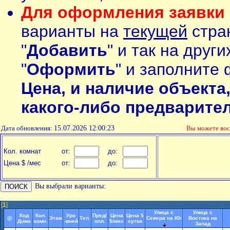
Для оформления заявки 
варианты на
текущей
стран
"
Добавить
" и так на друг
"
Оформить
" и заполните 
Цена, и наличие объекта
какого-либо предварите
Дата обновления:
15.07.2026 12:00:23
Вы можете во
Кол. комнат
от:
до:
Цена $ /мес
от:
до:
Вы выбрали варианты:
[
1
]
Улица с
Улица с
Код
Кол.
Уро
Пред/
Цена
Цена $
@
Этаж
Тел.
Севера на Юг
Востока на
Дома
комн.
-вней
опл.
$/мес
сутки
Запад