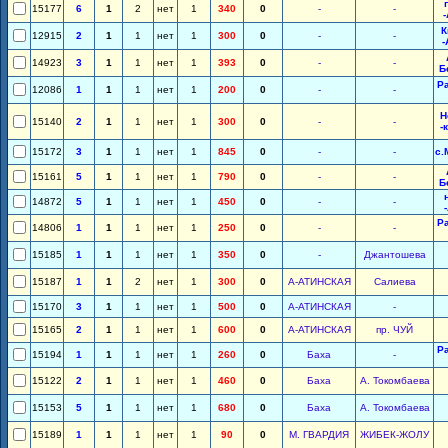
15177
6
1
2
нет
1
340
0
-
-
К
12915
2
1
1
нет
1
300
0
-
-
-
14923
3
1
1
нет
1
393
0
-
-
Б
Р
12086
1
1
1
нет
1
200
0
-
-
Н
15140
2
1
1
нет
1
300
0
-
-
-
15172
3
1
1
нет
1
845
0
-
-
с.
15161
5
1
1
нет
1
790
0
-
-
Б
14872
5
1
1
нет
1
450
0
-
-
Р
14806
1
1
1
нет
1
250
0
-
-
15185
1
1
1
нет
1
350
0
-
Джантошева
15187
1
1
2
нет
1
300
0
А-АТИНСКАЯ
Салиева
15170
3
1
1
нет
1
500
0
А-АТИНСКАЯ
-
15165
2
1
1
нет
1
600
0
А-АТИНСКАЯ
пр. ЧУЙ
Р
15194
1
1
1
нет
1
260
0
Баха
-
15122
2
1
1
нет
1
460
0
Баха
А. Токомбаева
15153
5
1
1
нет
1
680
0
Баха
А. Токомбаева
15189
1
1
1
нет
1
90
0
М. ГВАРДИЯ
ЖИБЕК-ЖОЛУ