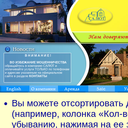
В Н И М А Н И Е !
ВО ИЗБЕЖАНИЕ МОШЕННИЧЕСТВА
обращайтесь в компанию САЛЮТ и
оплачивайте услуги ТОЛЬКО по телефонам
и адресам указанным на официальном
сайте в разделе
КОНТАКТЫ
Вы можете отсортировать 
(например, колонка «Кол-в
убыванию, нажимая на ее 