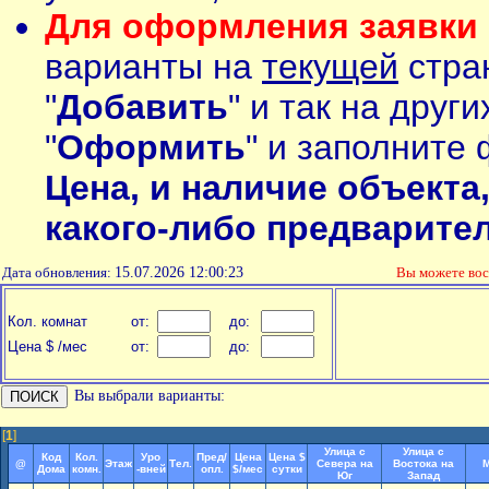
Для оформления заявки 
варианты на
текущей
стран
"
Добавить
" и так на друг
"
Оформить
" и заполните 
Цена, и наличие объекта
какого-либо предварите
Дата обновления:
15.07.2026 12:00:23
Вы можете во
Кол. комнат
от:
до:
Цена $ /мес
от:
до:
Вы выбрали варианты:
[
1
]
Улица с
Улица с
Код
Кол.
Уро
Пред/
Цена
Цена $
@
Этаж
Тел.
Севера на
Востока на
М
Дома
комн.
-вней
опл.
$/мес
сутки
Юг
Запад