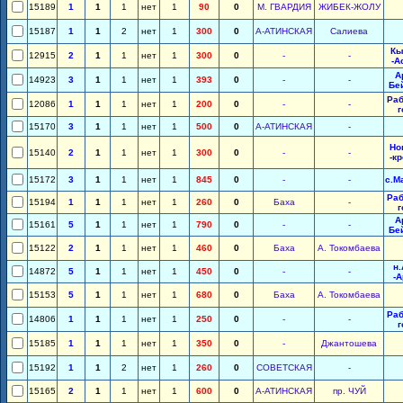
15189
1
1
1
нет
1
90
0
М. ГВАРДИЯ
ЖИБЕК-ЖОЛУ
15187
1
1
2
нет
1
300
0
А-АТИНСКАЯ
Салиева
Кы
12915
2
1
1
нет
1
300
0
-
-
-А
А
14923
3
1
1
нет
1
393
0
-
-
Бе
Раб
12086
1
1
1
нет
1
200
0
-
-
г
15170
3
1
1
нет
1
500
0
А-АТИНСКАЯ
-
Но
15140
2
1
1
нет
1
300
0
-
-
-к
15172
3
1
1
нет
1
845
0
-
-
с.М
Раб
15194
1
1
1
нет
1
260
0
Баха
-
г
А
15161
5
1
1
нет
1
790
0
-
-
Бе
15122
2
1
1
нет
1
460
0
Баха
А. Токомбаева
н
14872
5
1
1
нет
1
450
0
-
-
-
15153
5
1
1
нет
1
680
0
Баха
А. Токомбаева
Раб
14806
1
1
1
нет
1
250
0
-
-
г
15185
1
1
1
нет
1
350
0
-
Джантошева
15192
1
1
2
нет
1
260
0
СОВЕТСКАЯ
-
15165
2
1
1
нет
1
600
0
А-АТИНСКАЯ
пр. ЧУЙ