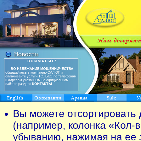
В Н И М А Н И Е !
ВО ИЗБЕЖАНИЕ МОШЕННИЧЕСТВА
обращайтесь в компанию САЛЮТ и
оплачивайте услуги ТОЛЬКО по телефонам
и адресам указанным на официальном
сайте в разделе
КОНТАКТЫ
Вы можете отсортировать 
(например, колонка «Кол-в
убыванию, нажимая на ее 