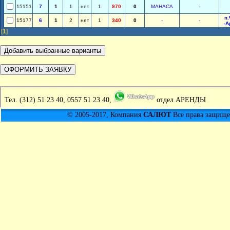
15151
7
1
1
нет
1
970
0
МАНАСА
-
п
15177
6
1
2
нет
1
340
0
-
-
-А
[
1
]
Тел.
(312) 51 23 40, 0557 51 23 40,
отдел АРЕНДЫ
© 2005-2017, Компания
САЛЮТ
Все права защищен