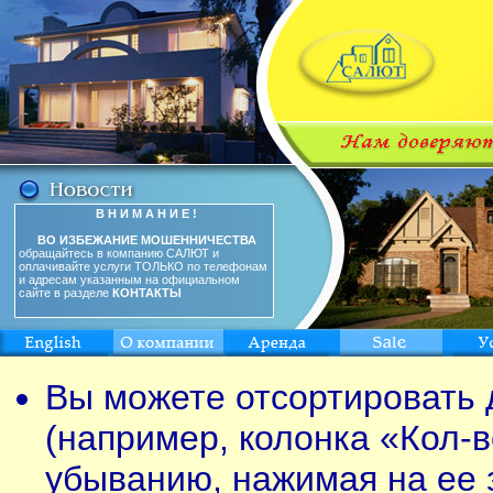
В Н И М А Н И Е !
ВО ИЗБЕЖАНИЕ МОШЕННИЧЕСТВА
обращайтесь в компанию САЛЮТ и
оплачивайте услуги ТОЛЬКО по телефонам
и адресам указанным на официальном
сайте в разделе
КОНТАКТЫ
Вы можете отсортировать 
(например, колонка «Кол-в
убыванию, нажимая на ее 