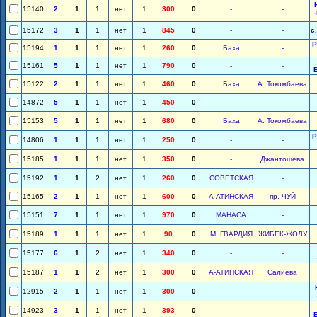
15140
2
1
1
нет
1
300
0
-
-
15172
3
1
1
нет
1
845
0
-
-
с
Р
15194
1
1
1
нет
1
260
0
Баха
-
15161
5
1
1
нет
1
790
0
-
-
15122
2
1
1
нет
1
460
0
Баха
А. Токомбаева
14872
5
1
1
нет
1
450
0
-
-
15153
5
1
1
нет
1
680
0
Баха
А. Токомбаева
Р
14806
1
1
1
нет
1
250
0
-
-
15185
1
1
1
нет
1
350
0
-
Джантошева
15192
1
1
2
нет
1
260
0
СОВЕТСКАЯ
-
15165
2
1
1
нет
1
600
0
А-АТИНСКАЯ
пр. ЧУЙ
15151
7
1
1
нет
1
970
0
МАНАСА
-
15189
1
1
1
нет
1
90
0
М. ГВАРДИЯ
ЖИБЕК-ЖОЛУ
15177
6
1
2
нет
1
340
0
-
-
15187
1
1
2
нет
1
300
0
А-АТИНСКАЯ
Салиева
12915
2
1
1
нет
1
300
0
-
-
14923
3
1
1
нет
1
393
0
-
-