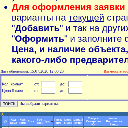
Для оформления заявки 
варианты на
текущей
стран
"
Добавить
" и так на друг
"
Оформить
" и заполните 
Цена, и наличие объекта
какого-либо предварите
Дата обновления:
15.07.2026 12:00:23
Вы можете во
Кол. комнат
от:
до:
Цена $ /мес
от:
до:
Вы выбрали варианты:
[
1
]
Улица с
Улица с
Код
Кол.
Уро
Пред/
Цена
Цена $
@
Этаж
Севера на
Востока на
Тел.
Дома
комн.
-вней
опл.
$/мес
сутки
Юг
Запад