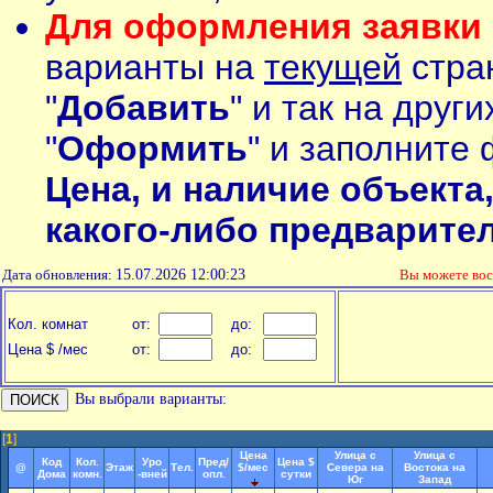
Для оформления заявки 
варианты на
текущей
стран
"
Добавить
" и так на друг
"
Оформить
" и заполните 
Цена, и наличие объекта
какого-либо предварите
Дата обновления:
15.07.2026 12:00:23
Вы можете во
Кол. комнат
от:
до:
Цена $ /мес
от:
до:
Вы выбрали варианты:
[
1
]
Цена
Улица с
Улица с
Код
Кол.
Уро
Пред/
Цена $
@
Этаж
Тел.
$/мес
Севера на
Востока на
Дома
комн.
-вней
опл.
сутки
Юг
Запад