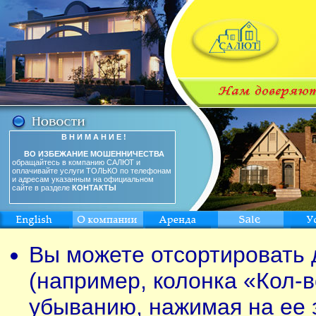
В Н И М А Н И Е !
ВО ИЗБЕЖАНИЕ МОШЕННИЧЕСТВА
обращайтесь в компанию САЛЮТ и
оплачивайте услуги ТОЛЬКО по телефонам
и адресам указанным на официальном
сайте в разделе
КОНТАКТЫ
Вы можете отсортировать 
(например, колонка «Кол-в
убыванию, нажимая на ее 