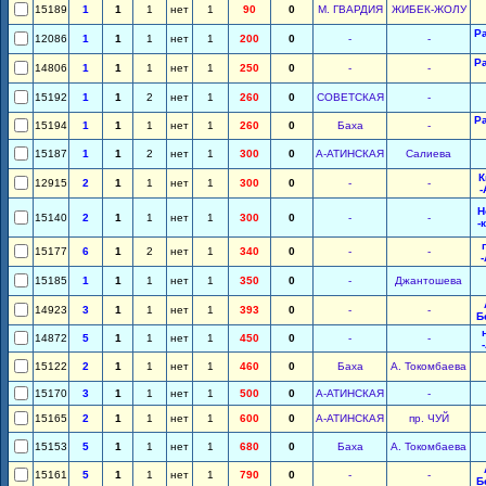
15189
1
1
1
нет
1
90
0
М. ГВАРДИЯ
ЖИБЕК-ЖОЛУ
Р
12086
1
1
1
нет
1
200
0
-
-
Р
14806
1
1
1
нет
1
250
0
-
-
15192
1
1
2
нет
1
260
0
СОВЕТСКАЯ
-
Р
15194
1
1
1
нет
1
260
0
Баха
-
15187
1
1
2
нет
1
300
0
А-АТИНСКАЯ
Салиева
К
12915
2
1
1
нет
1
300
0
-
-
-
Н
15140
2
1
1
нет
1
300
0
-
-
-
15177
6
1
2
нет
1
340
0
-
-
15185
1
1
1
нет
1
350
0
-
Джантошева
14923
3
1
1
нет
1
393
0
-
-
Б
14872
5
1
1
нет
1
450
0
-
-
15122
2
1
1
нет
1
460
0
Баха
А. Токомбаева
15170
3
1
1
нет
1
500
0
А-АТИНСКАЯ
-
15165
2
1
1
нет
1
600
0
А-АТИНСКАЯ
пр. ЧУЙ
15153
5
1
1
нет
1
680
0
Баха
А. Токомбаева
15161
5
1
1
нет
1
790
0
-
-
Б