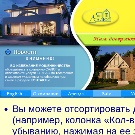
В Н И М А Н И Е !
ВО ИЗБЕЖАНИЕ МОШЕННИЧЕСТВА
обращайтесь в компанию САЛЮТ и
оплачивайте услуги ТОЛЬКО по телефонам
и адресам указанным на официальном
сайте в разделе
КОНТАКТЫ
Вы можете отсортировать 
(например, колонка «Кол-в
убыванию, нажимая на ее 