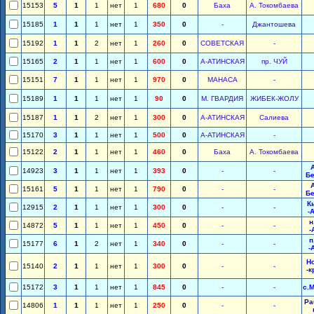
15153
5
1
1
нет
1
680
0
Баха
А. Токомбаева
15185
1
1
1
нет
1
350
0
-
Джантошева
15192
1
1
2
нет
1
260
0
СОВЕТСКАЯ
-
15165
2
1
1
нет
1
600
0
А-АТИНСКАЯ
пр. ЧУЙ
15151
7
1
1
нет
1
970
0
МАНАСА
-
15189
1
1
1
нет
1
90
0
М. ГВАРДИЯ
ЖИБЕК-ЖОЛУ
15187
1
1
2
нет
1
300
0
А-АТИНСКАЯ
Салиева
15170
3
1
1
нет
1
500
0
А-АТИНСКАЯ
-
15122
2
1
1
нет
1
460
0
Баха
А. Токомбаева
14923
3
1
1
нет
1
393
0
-
-
Б
15161
5
1
1
нет
1
790
0
-
-
Б
К
12915
2
1
1
нет
1
300
0
-
-
-
н
14872
5
1
1
нет
1
450
0
-
-
-
п
15177
6
1
2
нет
1
340
0
-
-
-
Н
15140
2
1
1
нет
1
300
0
-
-
-к
15172
3
1
1
нет
1
845
0
-
-
с.
Ра
14806
1
1
1
нет
1
250
0
-
-