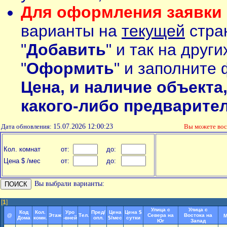
Для оформления заявки 
варианты на
текущей
стран
"
Добавить
" и так на друг
"
Оформить
" и заполните 
Цена, и наличие объекта
какого-либо предварите
Дата обновления:
15.07.2026 12:00:23
Вы можете во
Кол. комнат
от:
до:
Цена $ /мес
от:
до:
Вы выбрали варианты:
[
1
]
Улица с
Улица с
Код
Кол.
Уро
Пред/
Цена
Цена $
@
Этаж
Тел.
Севера на
Востока на
М
Дома
комн.
-вней
опл.
$/мес
сутки
Юг
Запад