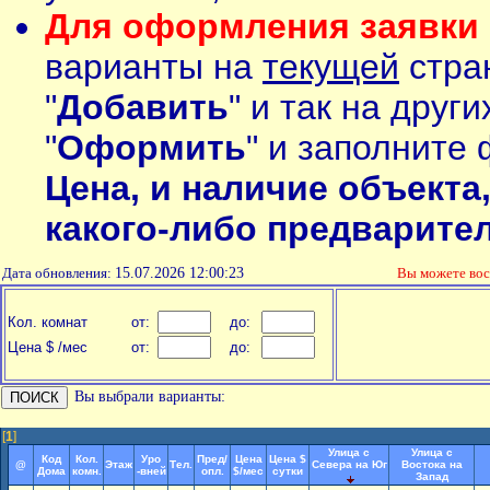
Для оформления заявки 
варианты на
текущей
стран
"
Добавить
" и так на друг
"
Оформить
" и заполните 
Цена, и наличие объекта
какого-либо предварите
Дата обновления:
15.07.2026 12:00:23
Вы можете во
Кол. комнат
от:
до:
Цена $ /мес
от:
до:
Вы выбрали варианты:
[
1
]
Улица с
Улица с
Код
Кол.
Уро
Пред/
Цена
Цена $
@
Этаж
Тел.
Севера на Юг
Востока на
Дома
комн.
-вней
опл.
$/мес
сутки
Запад