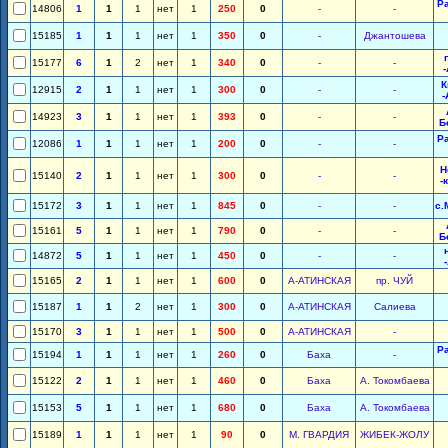
Р
14806
1
1
1
нет
1
250
0
-
-
15185
1
1
1
нет
1
350
0
-
Джантошева
15177
6
1
2
нет
1
340
0
-
-
К
12915
2
1
1
нет
1
300
0
-
-
-
14923
3
1
1
нет
1
393
0
-
-
Б
Р
12086
1
1
1
нет
1
200
0
-
-
Н
15140
2
1
1
нет
1
300
0
-
-
-
15172
3
1
1
нет
1
845
0
-
-
с.
15161
5
1
1
нет
1
790
0
-
-
Б
14872
5
1
1
нет
1
450
0
-
-
15165
2
1
1
нет
1
600
0
А-АТИНСКАЯ
пр. ЧУЙ
15187
1
1
2
нет
1
300
0
А-АТИНСКАЯ
Салиева
15170
3
1
1
нет
1
500
0
А-АТИНСКАЯ
-
Р
15194
1
1
1
нет
1
260
0
Баха
-
15122
2
1
1
нет
1
460
0
Баха
А. Токомбаева
15153
5
1
1
нет
1
680
0
Баха
А. Токомбаева
15189
1
1
1
нет
1
90
0
М. ГВАРДИЯ
ЖИБЕК-ЖОЛУ