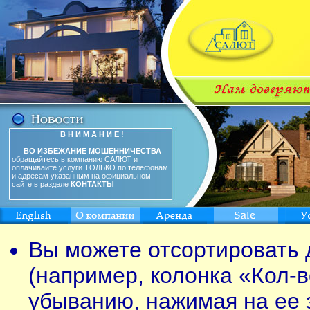
В Н И М А Н И Е !
ВО ИЗБЕЖАНИЕ МОШЕННИЧЕСТВА
обращайтесь в компанию САЛЮТ и
оплачивайте услуги ТОЛЬКО по телефонам
и адресам указанным на официальном
сайте в разделе
КОНТАКТЫ
Вы можете отсортировать 
(например, колонка «Кол-в
убыванию, нажимая на ее 