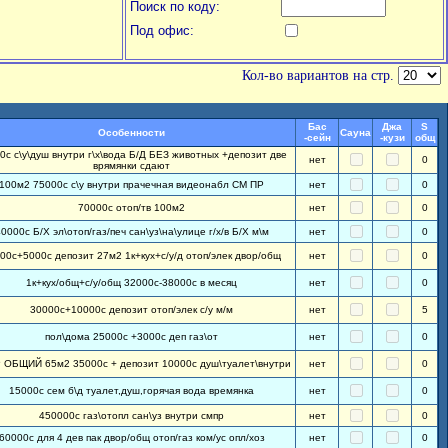
Поиск по коду:
Под офис:
Кол-во вариантов на стр.
Бас
Джа
S
Особенности
Сауна
-сейн
-кузи
общ
0с с\у\душ внутри г\х\вода Б/Д БЕЗ животных +депозит две
нет
0
врямянки сдают
100м2 75000с с\у внутри прачечная видеонабл СМ ПР
нет
0
70000с отоп/тв 100м2
нет
0
0000с Б/Х эл\отоп/газ/печ сан\уз\на\улице г/х/в Б/Х м\м
нет
0
00с+5000с депозит 27м2 1к+кух+с/у/д отоп/элек двор/общ
нет
0
1к+кух/общ+с/у/общ 32000с-38000с в месяц
нет
0
30000с+10000с депозит отоп/элек с/у м/м
нет
5
пол\дома 25000с +3000с деп газ\от
нет
0
ОБЩИЙ 65м2 35000с + депозит 10000с душ\туалет\внутри
нет
0
15000с сем б\д туалет,душ,горячая вода времянка
нет
0
450000с газ\отопл сан\уз внутри смпр
нет
0
60000с для 4 дев пак двор/общ отоп/газ ком/ус опл/хоз
нет
0