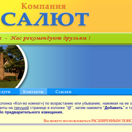
олонка «Кол-во комнат») по возрастанию или убыванию, нажимая на ее з
анты на
текущей
странице в колонке "
@
", затем нажмите "
Добавить
" и 
ибо предварительного извещения.
Вы можете воспользоваться РАСШИРЕННЫМ ПОИСК