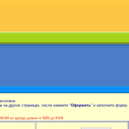
аголовок.
так на других страницах, после нажмите "
Оформить
" и заполните форму.
ОМ по аренде домов от MIN до 950$