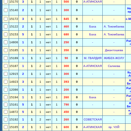
15170
3
1
1
нет
1
500
0
А-АТИНСКАЯ
-
Но
15140
2
1
1
нет
1
300
0
-
-
-к
15172
3
1
1
нет
1
845
0
-
-
с.М
15122
2
1
1
нет
1
460
0
Баха
А. Токомбаева
15153
5
1
1
нет
1
680
0
Баха
А. Токомбаева
Ра
14806
1
1
1
нет
1
250
0
-
-
15185
1
1
1
нет
1
350
0
-
Джантошева
15189
1
1
1
нет
1
90
0
М. ГВАРДИЯ
ЖИБЕК-ЖОЛУ
15187
1
1
2
нет
1
300
0
А-АТИНСКАЯ
Салиева
К
12915
2
1
1
нет
1
300
0
-
-
-А
А
14923
3
1
1
нет
1
393
0
-
-
Бе
Ра
12086
1
1
1
нет
1
200
0
-
-
Ра
15194
1
1
1
нет
1
260
0
Баха
-
А
15161
5
1
1
нет
1
790
0
-
-
Бе
н
14872
5
1
1
нет
1
450
0
-
-
-
15192
1
1
2
нет
1
260
0
СОВЕТСКАЯ
-
15165
2
1
1
нет
1
600
0
А-АТИНСКАЯ
пр. ЧУЙ