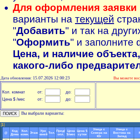
Для оформления заявки 
варианты на
текущей
стран
"
Добавить
" и так на друг
"
Оформить
" и заполните 
Цена, и наличие объекта
какого-либо предварите
Дата обновления:
15.07.2026 12:00:23
Вы можете во
Кол. комнат
от:
до:
Цена $ /мес
от:
до:
Вы выбрали варианты:
[
1
]
Улица с
Улица с
Код
Кол.
Уро
Пред/
Цена
Цена $
@
Этаж
Тел.
Севера на
Востока на
Дома
комн.
-вней
опл.
$/мес
сутки
Юг
Запад