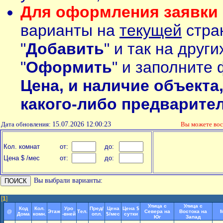
Для оформления заявки 
варианты на
текущей
стран
"
Добавить
" и так на друг
"
Оформить
" и заполните 
Цена, и наличие объекта
какого-либо предварите
Дата обновления:
15.07.2026 12:00:23
Вы можете во
Кол. комнат
от:
до:
Цена $ /мес
от:
до:
Вы выбрали варианты:
[
1
]
Улица с
Улица с
Код
Кол.
Уро
Пред/
Цена
Цена $
@
Этаж
Тел.
Севера на
Востока на
М
Дома
комн.
-вней
опл.
$/мес
сутки
Юг
Запад