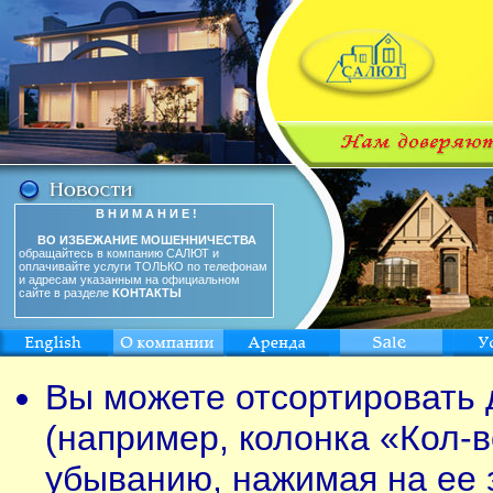
В Н И М А Н И Е !
ВО ИЗБЕЖАНИЕ МОШЕННИЧЕСТВА
обращайтесь в компанию САЛЮТ и
оплачивайте услуги ТОЛЬКО по телефонам
и адресам указанным на официальном
сайте в разделе
КОНТАКТЫ
Вы можете отсортировать 
(например, колонка «Кол-в
убыванию, нажимая на ее 