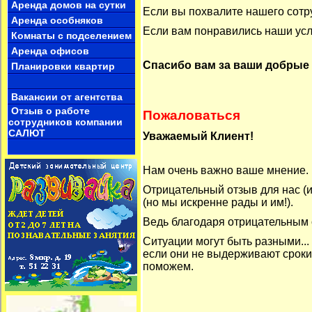
Аренда домов на сутки
Если вы похвалите нашего сотру
Семья европейцев снимет
Аренда особняков
квартиру на длительный срок до 300$
Если вам понравились наши услу
Комнаты с подселением
Аренда офисов
Спасибо вам за ваши добрые 
Планировки квартир
Вакансии от агентства
Отзыв о работе
Пожаловаться
сотрудников компании
САЛЮТ
Уважаемый Клиент!
Нам очень важно ваше мнение.
Отрицательный отзыв для нас (
(но мы искренне рады и им!).
Ведь благодаря отрицательным 
Ситуации могут быть разными...
если они не выдерживают сроки
поможем.