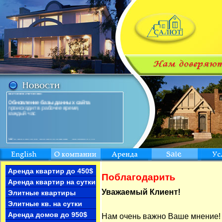
ВНИМАНИЕ!
Обновление базы данных сайта
происходит в рабочее время,
каждый час
Желающие разместить заявку и
фотографии в базе данных
отправляйте фотографии, контактные
телефоны и Ваш адрес на наш
E-mail
Аренда квартир до 450$
Поблагодарить
Аренда квартир на сутки
Иностранная компания снимет
Уважаемый Клиент!
Элитные квартиры
в аренду
ОСОБНЯК
на длительный срок
Элитные кв. на сутки
предоплата за 6 месяцев
Аренда домов до 950$
Нам очень важно Ваше мнение!